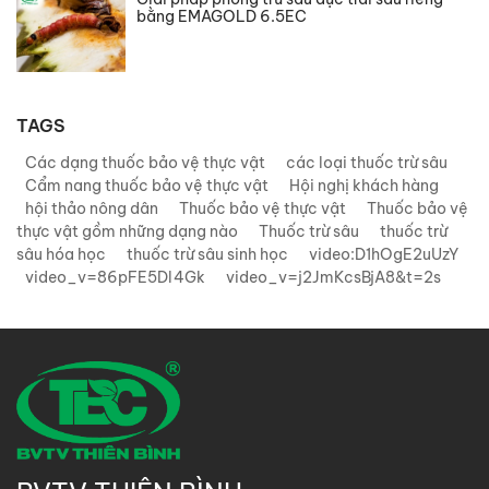
bằng EMAGOLD 6.5EC
TAGS
Các dạng thuốc bảo vệ thực vật
các loại thuốc trừ sâu
Cẩm nang thuốc bảo vệ thực vật
Hội nghị khách hàng
hội thảo nông dân
Thuốc bảo vệ thực vật
Thuốc bảo vệ
thực vật gồm những dạng nào
Thuốc trừ sâu
thuốc trừ
sâu hóa học
thuốc trừ sâu sinh học
video:D1hOgE2uUzY
video_v=86pFE5Dl4Gk
video_v=j2JmKcsBjA8&t=2s