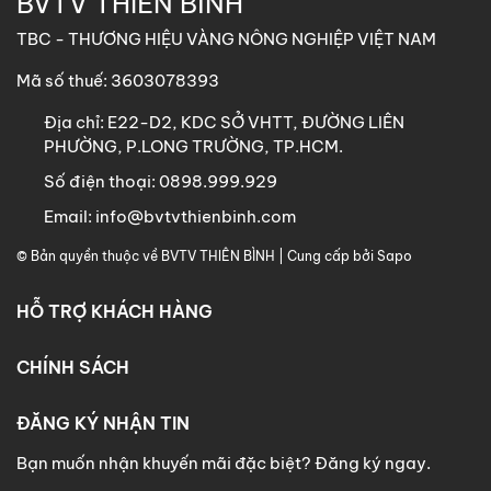
BVTV THIÊN BÌNH
TBC - THƯƠNG HIỆU VÀNG NÔNG NGHIỆP VIỆT NAM
Mã số thuế: 3603078393
Địa chỉ:
E22-D2, KDC SỞ VHTT, ĐƯỜNG LIÊN
PHƯỜNG, P.LONG TRƯỜNG, TP.HCM.
Số điện thoại:
0898.999.929
Email:
info@bvtvthienbinh.com
© Bản quyền thuộc về BVTV THIÊN BÌNH | Cung cấp bởi Sapo
HỖ TRỢ KHÁCH HÀNG
CHÍNH SÁCH
ĐĂNG KÝ NHẬN TIN
Bạn muốn nhận khuyến mãi đặc biệt? Đăng ký ngay.