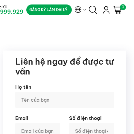
c KH
0
ĐĂNG KÝ LÀM ĐẠI LÝ
.999.929
Liên hệ ngay để được tư
vấn
Họ tên
Email
Số điện thoại