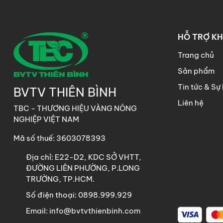
HỖ TRỢ K
Trang chủ
Sản phẩm
Tin tức & Sự 
BVTV THIÊN BÌNH
Liên hệ
TBC - THƯƠNG HIỆU VÀNG NÔNG
NGHIỆP VIỆT NAM
Mã số thuế: 3603078393
Địa chỉ:
E22-D2, KDC SỞ VHTT,
ĐƯỜNG LIÊN PHƯỜNG, P.LONG
TRƯỜNG, TP.HCM.
Số điện thoại:
0898.999.929
Email:
info@bvtvthienbinh.com