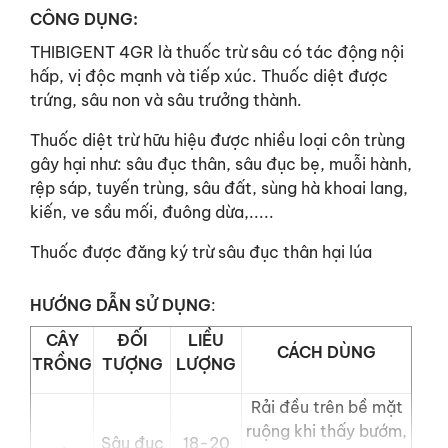
CÔNG DỤNG:
THIBIGENT 4GR là thuốc trừ sâu có tác động nội
hấp, vị độc mạnh và tiếp xúc. Thuốc diệt được
trứng, sâu non và sâu trưởng thành.
Thuốc diệt trừ hữu hiệu được nhiều loại côn trùng
gây hại như: sâu đục thân, sâu đục bẹ, muỗi hành,
rệp sáp, tuyến trùng, sâu đất, sùng hà khoai lang,
kiến, ve sầu mối, đuông dừa,.....
Thuốc được đăng ký trừ sâu đục thân hại lúa
HƯỚNG DẪN SỬ DỤNG
:
CÂY
ĐỐI
LIỀU
CÁCH DÙNG
TRỒNG
TƯỢNG
LƯỢNG
Rải đều trên bề mặt
ruộng khi thấy bướm,
Sâu đục
18-20