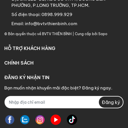
PHƯỜNG, P.LONG TRƯỜNG, TP.HCM.
Nếu thuốc dính vào da, mắt thì phải rửa nhiều lần.
Số điện thoại:
0898.999.929
Nếu bị ngộ độc đưa nạn nhân đến cơ sở y tế gần
nhất và mang theo nhãn thuốc. Thuốc giải độc là
Email:
info@bvtvthienbinh.com
L-Cystein
© Bản quyền thuộc về BVTV THIÊN BÌNH | Cung cấp bởi Sapo
---------------------------------------------------------------
HỖ TRỢ KHÁCH HÀNG
ĐK, NK & PP bởi:
CÔNG TY TNHH THUỐC BVTV
THIÊN BÌNH
CHÍNH SÁCH
ĐĂNG KÝ NHẬN TIN
Bạn muốn nhận khuyến mãi đặc biệt? Đăng ký ngay.
Đăng ký