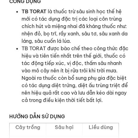
CÔNG DỤNG
TB TORAT
là thuốc trừ sâu sinh học thế hệ
mới có tác dụng đặc trị các loại côn trùng
chích hút và miệng nhai đã kháng thuốc như:
nhện đỏ, bọ trĩ, rầy xanh, sâu tơ, sâu xanh da
láng, sâu cuốn lá lúa.
TB TORAT được bào chế theo công thức đặc
hiệu và tiên tiến nhất trên thế giới, thuốc có
tác động tiếp xúc, vị độc, thấm sâu nhanh
vào mô cây nên ít bị rửa trôi khi trời mưa.
Ngoài ra thuốc còn bổ sung phụ gia đặc biệt
có tác dụng diệt trứng, diệt ấu trùng triệt để
nên hiệu quả rất cao và lưu dẫn kéo dài ngay
cả trong điều kiện thời tiết bất lợi.
HƯỚNG DẪN SỬ DỤNG
Cây trồng
Sâu hại
Liều dùng