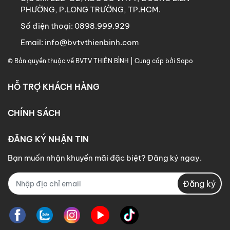
Mãng cầu, ...
PHƯỜNG, P.LONG TRƯỜNG, TP.HCM.
Số điện thoại:
0898.999.929
Thời gian cách ly: Ngưng phun thuốc trước khi thu
Email:
info@bvtvthienbinh.com
hoạch 7 ngày.
© Bản quyền thuộc về BVTV THIÊN BÌNH | Cung cấp bởi Sapo
--------------------------------------
HỖ TRỢ KHÁCH HÀNG
-------------------------
NK & PP bởi:
CÔNG TY TNHH THUỐC BVTV
CHÍNH SÁCH
THIÊN BÌNH
ĐĂNG KÝ NHẬN TIN
Bạn muốn nhận khuyến mãi đặc biệt? Đăng ký ngay.
Đăng ký