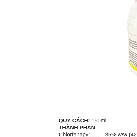
QUY CÁCH:
150ml
THÀNH PHẦN
Chlorfenapyr...... 35% w/w (42