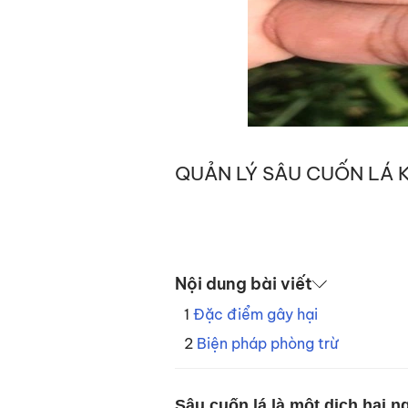
QUẢN LÝ SÂU CUỐN LÁ 
Nội dung bài viết
Đặc điểm gây hại
Biện pháp phòng trừ
Sâu cuốn lá là một dịch hại 