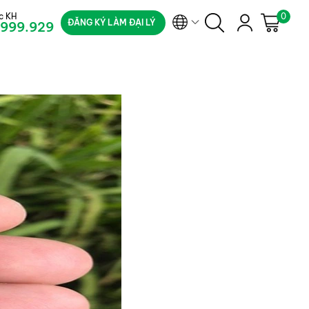
c KH
0
ĐĂNG KÝ LÀM ĐẠI LÝ
.999.929