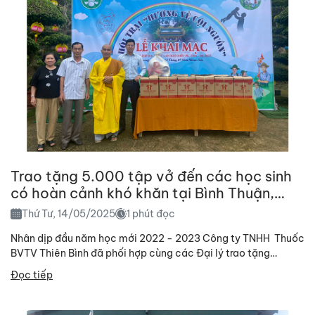
Trao tặng 5.000 tập vở đến các học sinh
có hoàn cảnh khó khăn tại Bình Thuận,
Đồng Nai, Lâm Đồng.
Thứ Tư, 14/05/2025
1 phút đọc
Nhân dịp đầu năm học mới 2022 - 2023 Công ty TNHH Thuốc
BVTV Thiên Bình đã phối hợp cùng các Đại lý trao tặng
5.000...
Đọc tiếp