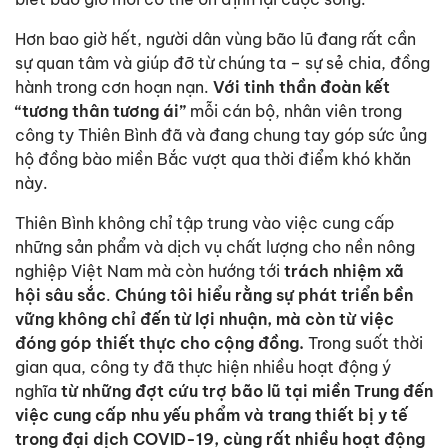
Hơn bao giờ hết, người dân vùng bão lũ đang rất cần
sự quan tâm và giúp đỡ từ chúng ta – sự sẻ chia, đồng
hành trong cơn hoạn nạn.
Với tinh thần đoàn kết
“tương thân tương ái”
mỗi cán bộ, nhân viên trong
công ty Thiên Bình đã và đang chung tay góp sức ủng
hộ đồng bào miền Bắc vượt qua thời điểm khó khăn
này.
Thiên Bình không chỉ tập trung vào việc cung cấp
những sản phẩm và dịch vụ chất lượng cho nền nông
nghiệp Việt Nam mà còn hướng tới
trách nhiệm xã
hội sâu sắc
.
Chúng tôi hiểu rằng sự phát triển bền
vững không chỉ đến từ lợi nhuận, mà còn từ việc
đóng góp thiết thực cho cộng đồng.
Trong suốt thời
gian qua, công ty đã thực hiện nhiều hoạt động ý
nghĩa
từ những đợt cứu trợ bão lũ tại miền Trung đến
việc cung cấp nhu yếu phẩm và trang thiết bị y tế
trong đại dịch COVID-19, cùng rất nhiều hoạt động