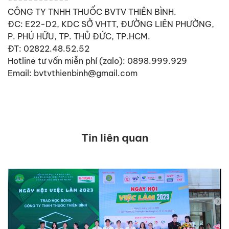
CÔNG TY TNHH THUỐC BVTV THIÊN BÌNH.
ĐC: E22-D2, KDC SỞ VHTT, ĐƯỜNG LIÊN PHƯỜNG,
P. PHÚ HỮU, TP. THỦ ĐỨC, TP.HCM.
ĐT: 02822.48.52.52
Hotline tư vấn miễn phí (zalo): 0898.999.929
Email: bvtvthienbinh@gmail.com
Tin liên quan