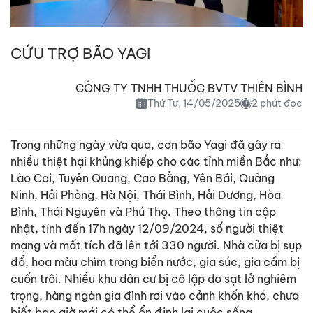
CỨU TRỢ BÃO YAGI
CÔNG TY TNHH THUỐC BVTV THIÊN BÌNH
Thứ Tư, 14/05/2025
2 phút đọc
Trong những ngày vừa qua, cơn bão Yagi đã gây ra
nhiều thiệt hại khủng khiếp cho các tỉnh miền Bắc như:
Lào Cai, Tuyên Quang, Cao Bằng, Yên Bái, Quảng
Ninh, Hải Phòng, Hà Nội, Thái Bình, Hải Dương, Hòa
Bình, Thái Nguyên và Phú Thọ. Theo thông tin cập
nhật, tính đến 17h ngày 12/09/2024, số người thiệt
mạng và mất tích đã lên tới 330 người. Nhà cửa bị sụp
đổ, hoa màu chìm trong biển nước, gia súc, gia cầm bị
cuốn trôi. Nhiều khu dân cư bị cô lập do sạt lở nghiêm
trọng, hàng ngàn gia đình rơi vào cảnh khốn khó, chưa
biết bao giờ mới có thể ổn định lại cuộc sống.