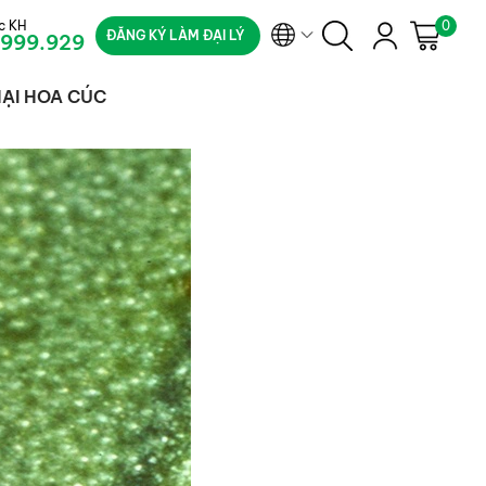
c KH
0
ĐĂNG KÝ LÀM ĐẠI LÝ
.999.929
HẠI HOA CÚC