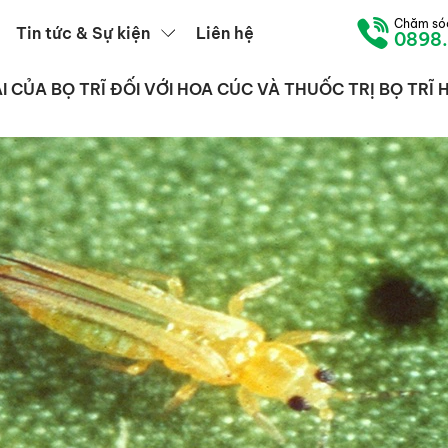
Chăm só
Tin tức & Sự kiện
Liên hệ
0898
ẠI CỦA BỌ TRĨ ĐỐI VỚI HOA CÚC VÀ THUỐC TRỊ BỌ TRĨ 