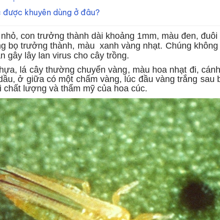
úc được khuyên dùng ở đâu?
 nhỏ, con trưởng thành dài khoảng 1mm, màu đen, đuôi 
ng bọ trưởng thành, màu xanh vàng nhạt. Chúng không 
 gây lây lan virus cho cây trồng.
 nhựa, lá cây thường chuyển vàng, màu hoa nhạt đi, cánh 
dầu, ở giữa có một chấm vàng, lúc đầu vàng trắng sau 
i chất lượng và thẩm mỹ của hoa cúc.