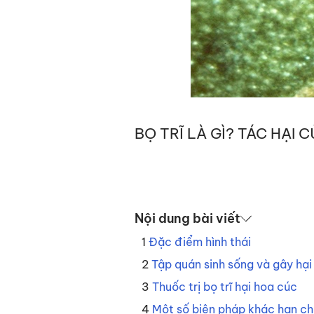
BỌ TRĨ LÀ GÌ? TÁC HẠI 
Nội dung bài viết
Đặc điểm hình thái
Tập quán sinh sống và gây hại 
Thuốc trị bọ trĩ hại hoa cúc
Một số biện pháp khác hạn chế