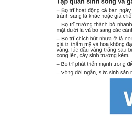
Tập quán sinh sống và gâ
– Bọ trĩ hoạt động cả ban ngà
tránh sang lá khác hoặc giả chết
– Bọ trĩ trưởng thành bò nhanh
mặt dưới lá và bò sang các cán
– Bọ trĩ chích hút nhựa ở lá n
giá trị thẩm mỹ và hoa không đạ
vàng, lúc đầu vàng trắng sau b
cong lên, cây sinh trưởng kém.
– Bọ trĩ phát triển mạnh trong đi
– Vòng đời ngắn, sức sinh sản