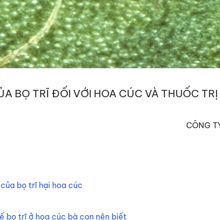
CỦA BỌ TRĨ ĐỐI VỚI HOA CÚC VÀ THUỐC TRỊ
CÔNG TY
của bọ trĩ hại hoa cúc
 bọ trĩ ở hoa cúc bà con nên biết