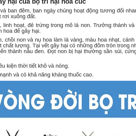
y hại của bọ trĩ hại hoa cúc
y và ban đêm, ban ngày chúng hoạt động tương đối nhan
 rơi xuống đất.
, linh hoạt, đẻ trứng trong mô lá non. Trưởng thành v
h hoa để gây hại.
on, chồi non và nụ hoa làm lá vàng, màu hoa nhạt, cánh
t chất lượng. Tại vết gây hại có những đốm tròn trong 
iến thành nâu đen. Đọt non bị hại thường sần sùi, cứng
ều kiện thời tiết khô và nóng.
 mạnh và có khả năng kháng thuốc cao.